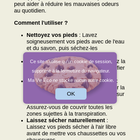
peut aider à réduire les mauvaises odeurs
au quotidien.
Comment l'utiliser ?
Nettoyez vos pieds
: Lavez
soigneusement vos pieds avec de l'eau
et du savon, puis séchez-les
complètement.
Humidifiez la pierre d'alun
: Passez la
Ce site n'utilise qu'un cookie de session,
pierre d'alun sous l'eau pour l'humidifier
supprimé à la fermeture du navigateur.
légèrement.
Ma Vie Éco ne stocke aucun autre cookie.
Appliquez la pierre sur vos pieds
:
Frottez la pierre d'alun humidifiée sur la
OK
plante des pieds, entre les orteils et sur
le dessus des pieds.
Assurez-vous de couvrir toutes les
zones sujettes à la transpiration.
Laissez sécher naturellement
:
Laissez vos pieds sécher à l'air libre
avant de mettre vos chaussettes ou vos