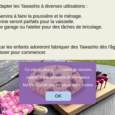
dapter les Tawashis à diverses utilisations :
ervira à faire la poussière et le ménage.
e seront parfaits pour la vaisselle.
 le garage ou l'atelier pour des tâches de bricolage.
ar les enfants adoreront fabriquer des Tawashis dès l'âg
tisser pour commencer.
Ce site n'utilise qu'un cookie de session,
supprimé à la fermeture du navigateur.
Ma Vie Éco ne stocke aucun autre cookie.
OK