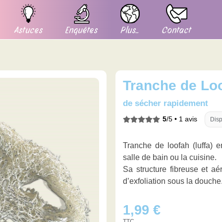
Astuces
Enquêtes
Plus...
Contact
Tranche de Lo
de sécher rapidement
5
/5 •
1 avis
Disp
Tranche de loofah (luffa) 
salle de bain ou la cuisine.
Sa structure fibreuse et aé
d’exfoliation sous la douche
1,99
€
TTC