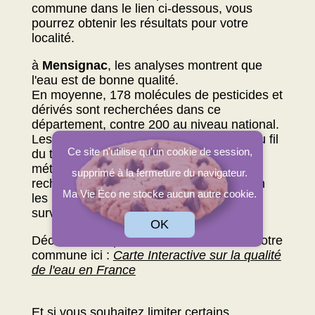
commune dans le lien ci-dessous, vous
pourrez obtenir les résultats pour votre
localité.
à
Mensignac
, les analyses montrent que
l'eau est de bonne qualité.
En moyenne, 178 molécules de pesticides et
dérivés sont recherchées dans ce
département, contre 200 au niveau national.
Les paramètres suivis peuvent évoluer au fil
Ce site n'utilise qu'un cookie de session,
du temps : certaines substances ou
métabolites peuvent être ajoutés (ou
supprimé à la fermeture du navigateur.
recherchés plus systématiquement) selon
Ma Vie Éco ne stocke aucun autre cookie.
les périodes et les consignes de
surveillance.
OK
Découvrez la qualité de votre eau dans votre
commune ici :
Carte Interactive sur la qualité
de l'eau en France
Et si vous souhaitez limiter certains