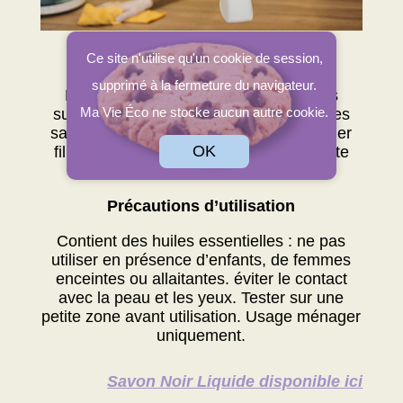
Ce site n'utilise qu'un cookie de session,
Pourquoi ça marche ?
supprimé à la fermeture du navigateur.
Le vinaigre participe au nettoyage des
Ma Vie Éco ne stocke aucun autre cookie.
surfaces, le savon noir aide à éliminer les
salissures grasses et peut laisser un léger
OK
film, tandis que l’huile essentielle apporte
une odeur agréable.
Précautions d’utilisation
Contient des huiles essentielles : ne pas
utiliser en présence d’enfants, de femmes
enceintes ou allaitantes. éviter le contact
avec la peau et les yeux. Tester sur une
petite zone avant utilisation. Usage ménager
uniquement.
Savon Noir Liquide disponible ici