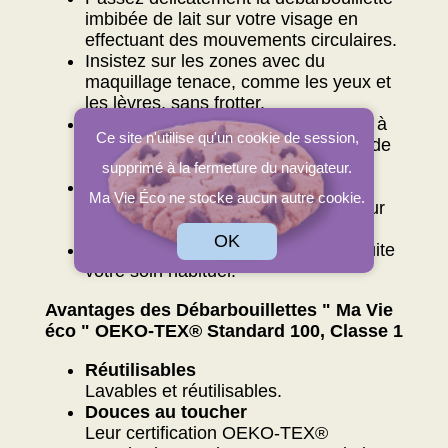
imbibée de lait sur votre visage en
effectuant des mouvements circulaires.
Insistez sur les zones avec du
maquillage tenace, comme les yeux et
les lèvres, sans frotter.
Après utilisation, rincez votre visage à
Ce site n'utilise qu'un cookie de session,
l'eau tiède pour éliminer les résidus de
lait.
supprimé à la fermeture du navigateur.
Vous pouvez également utiliser une
Ma Vie Éco ne stocke aucun autre cookie.
débarbouillette propre et humide pour
essuyer le surplus de lait.
OK
Si vous le souhaitez, appliquez ensuite
votre soin habituel.
Avantages des Débarbouillettes " Ma Vie
éco " OEKO-TEX® Standard 100, Classe 1
Réutilisables
Lavables et réutilisables.
Douces au toucher
Leur certification OEKO-TEX®