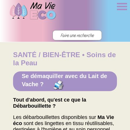
SANTÉ / BIEN-ÊTRE • Soins de
la Peau
Se démaquiller avec du Lait de
Vache ?
Tout d'abord, qu'est ce que la
Débarbouillette ?
Les débarbouillettes disponibles sur
Ma Vie
éco
sont des lingettes en tissu réutilisables,
destinées à l'hygiène et au soin personnel