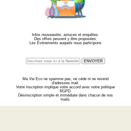
Infos nouveautés, astuces et enquêtes.
Des offres peuvent y être proposées.
Les Évènements auquels nous participons
ENVOYER
Ma Vie Eco ne spamme pas, ne cède ni ne revend
d'adresses mail.
Votre inscription implique votre accord avec notre politique
RGPD.
Désinscription simple et immédiate dans chacun de nos
mails.
500 Rte de Segonzac 24350 Mensignac
|
06 6595 6595
|
9h/19h, 7j/7
|
contact@mavieeco.fr