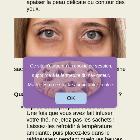
apaiser la peau délicate du contour des
yeux.
Pour plus d'efficacité, optez pour des
Ce site n'utilise qu'un cookie de session,
sachets de thé vert ou noir, riches en caféine
supprimé à la fermeture du navigateur.
et en antioxydants.
Ma Vie Éco ne stocke aucun autre cookie.
Quand et comment utiliser les sachets ?
OK
Après avoir préparé votre thé
Une fois que vous avez fait infuser
votre thé, ne jetez pas les sachets !
Laissez-les refroidir à température
ambiante, puis placez-les dans le
réfrigérateur pendant quelques heures