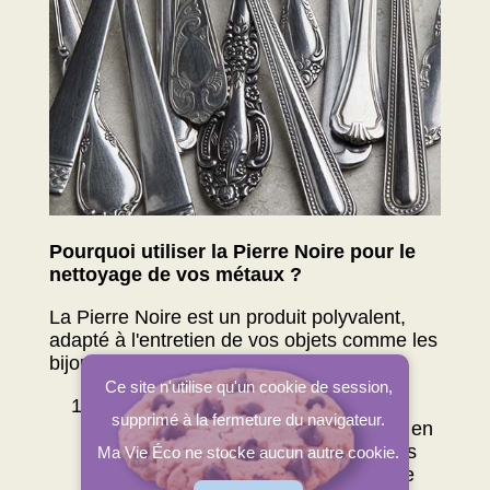
Pourquoi utiliser la Pierre Noire pour le
nettoyage de vos métaux ?
La Pierre Noire est un produit polyvalent,
adapté à l'entretien de vos objets comme les
bijoux, le cuivre et l'argenterie.
Ce site n'utilise qu'un cookie de session,
Nettoyage en douceur
supprimé à la fermeture du navigateur.
La pierre noire peut aider à nettoyer en
douceur les surfaces délicates (faites
Ma Vie Éco ne stocke aucun autre cookie.
toujours un essai sur une petite zone