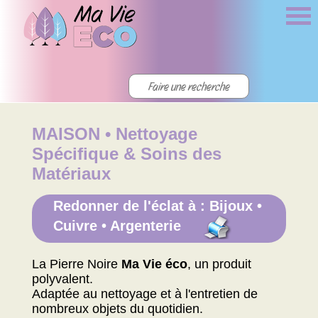
MAISON • Nettoyage
Spécifique & Soins des
Matériaux
Redonner de l'éclat à : Bijoux •
Cuivre • Argenterie
La Pierre Noire
Ma Vie éco
, un produit
polyvalent.
Adaptée au nettoyage et à l'entretien de
nombreux objets du quotidien.