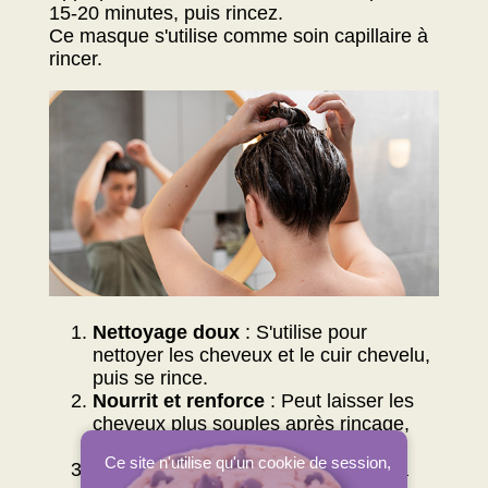
15-20 minutes, puis rincez.
Ce masque s'utilise comme soin capillaire à
rincer.
Nettoyage doux
: S'utilise pour
nettoyer les cheveux et le cuir chevelu,
puis se rince.
Nourrit et renforce
: Peut laisser les
cheveux plus souples après rinçage,
selon les cheveux.
Ce site n'utilise qu'un cookie de session,
Volume et texture
: Peut modifier la