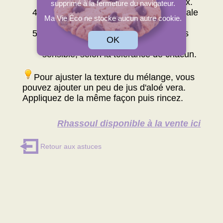
texture au toucher, selon les cheveux.
supprimé à la fermeture du navigateur.
écologique
: Produit d'origine minérale
Ma Vie Éco ne stocke aucun autre cookie.
(argile).
Apaisant
: Peut convenir à certaines
OK
personnes ayant le cuir chevelu
sensible, selon la tolérance de chacun.
Pour ajuster la texture du mélange, vous
pouvez ajouter un peu de jus d'aloé vera.
Appliquez de la même façon puis rincez.
Rhassoul disponible à la vente ici
Retour aux astuces