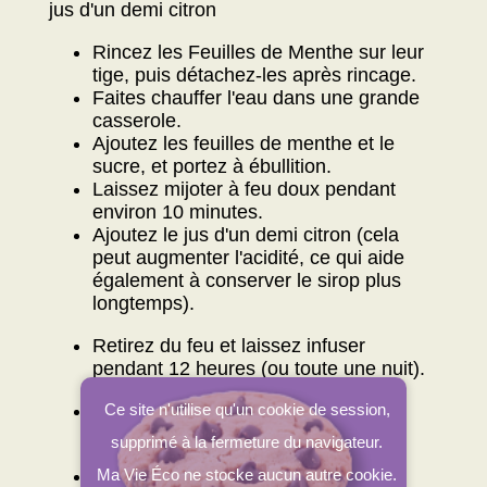
jus d'un demi citron
Rincez les Feuilles de Menthe sur leur
tige, puis détachez-les après rincage.
Faites chauffer l'eau dans une grande
casserole.
Ajoutez les feuilles de menthe et le
sucre, et portez à ébullition.
Laissez mijoter à feu doux pendant
environ 10 minutes.
Ajoutez le jus d'un demi citron (cela
peut augmenter l'acidité, ce qui aide
également à conserver le sirop plus
longtemps).
Retirez du feu et laissez infuser
pendant 12 heures (ou toute une nuit).
Filtrez le sirop et versez-le dans une
Ce site n'utilise qu'un cookie de session,
bouteille stérilisée*.
supprimé à la fermeture du navigateur.
Conservez au réfrigérateur.
Ma Vie Éco ne stocke aucun autre cookie.