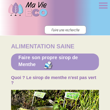
ALIMENTATION SAINE
Faire son propre sirop de
Menthe
Quoi ? Le sirop de menthe n'est pas vert
?