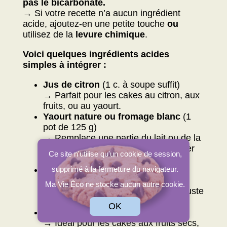
pas le bicarbonate.
→ Si votre recette n’a aucun ingrédient
acide, ajoutez-en une petite touche
ou
utilisez de la
levure chimique
.
Voici quelques ingrédients acides
simples à intégrer :
Jus de citron
(1 c. à soupe suffit)
→ Parfait pour les cakes au citron, aux
fruits, ou au yaourt.
Yaourt nature ou fromage blanc
(1
pot de 125 g)
→ Remplace une partie du lait ou de la
matière grasse pour un résultat hyper
Ce site n'utilise qu'un cookie de session,
moelleux.
Compote de pomme sans sucre
supprimé à la fermeture du navigateur.
ajouté
(2 c. à soupe)
Ma Vie Éco ne stocke aucun autre cookie.
→ Apporte douceur, moelleux… et juste
ce qu’il faut d’acidité.
OK
Miel
(1 à 2 c. à soupe)
→ Idéal pour les cakes aux fruits secs,